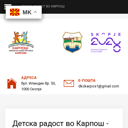
ДЕТСКА РАДОСТ ВО КАРПОШ
MK
MK
MK
MK
ДКЦ
Пребарајте
на нашата веб страна
ОДНОСИ СО ЈАВНОСТ
АДРЕСА
Е-ПОШТА
бул. Илинден бр. 53,
dkckarpos1@gmail.com
1000 Скопје
Детска радост во Карпош -