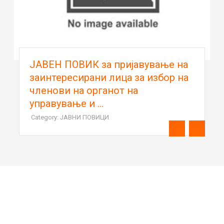
а пријавување на
Oдлука за избор по 
 лица за избор на
бр.04-300/1 од 16.0
анот на
Category: ОГЛАСИ
И