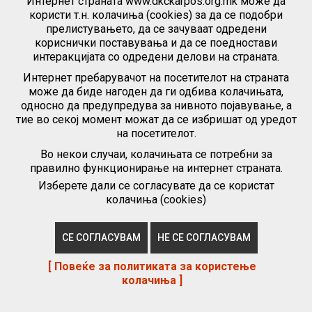
Интернет страната www.dkckarpos.org.mk може да
користи т.н. колачиња (cookies) за да се подобри
прелистувањето, да се зачуваат одредени
кориснички поставувања и да се поедностави
интеракцијата со одредени делови на страната.
Интернет пребарувачот на посетителот на страната
може да биде нагоден да ги одбива колачињата,
односно да предупредува за нивното појавување, а
тие во секој момент можат да се избришат од уредот
ПОВЕЌЕ...
на посетителот.
Во некои случаи, колачињата се потребни за
правилно функционирање на интернет страната.
Изберете дали се согласувате да се користат
Галерија - КВИЗ БАМБИНИ -
колачиња (cookies)
ЈУДГ „КОЧО РАЦИН“ -
Капиштец 2023
СЕ СОГЛАСУВАМ
НЕ СЕ СОГЛАСУВАМ
[ Повеќе за политиката за користење
колачиња ]
Објавено: 13 Октомври 2023