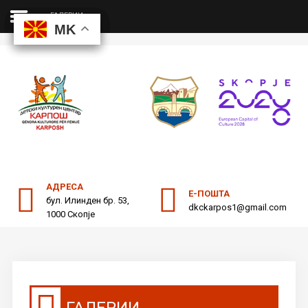
ГАЛЕРИИ
MK
MK
MK
MK
ДКЦ
Пребарајте
на нашата веб страна
ОДНОСИ СО ЈАВНОСТ
АДРЕСА
Е-ПОШТА
бул. Илинден бр. 53,
dkckarpos1@gmail.com
1000 Скопје
ГАЛЕРИИ