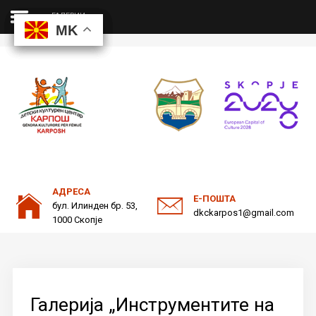
ГАЛЕРИИ
MK
MK
MK
MK
ДКЦ
Пребарајте
на нашата веб страна
ОДНОСИ СО ЈАВНОСТ
АДРЕСА
Е-ПОШТА
бул. Илинден бр. 53,
dkckarpos1@gmail.com
1000 Скопје
Галерија „Инструментите на