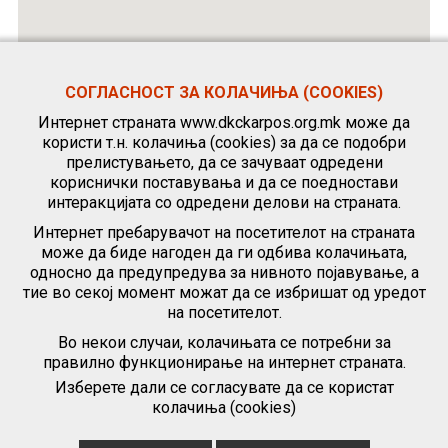
СОГЛАСНОСТ ЗА КОЛАЧИЊА (COOKIES)
Интернет страната www.dkckarpos.org.mk може да
користи т.н. колачиња (cookies) за да се подобри
прелистувањето, да се зачуваат одредени
кориснички поставувања и да се поедностави
интеракцијата со одредени делови на страната.
Интернет пребарувачот на посетителот на страната
може да биде нагоден да ги одбива колачињата,
односно да предупредува за нивното појавување, а
тие во секој момент можат да се избришат од уредот
на посетителот.
Во некои случаи, колачињата се потребни за
правилно функционирање на интернет страната.
Изберете дали се согласувате да се користат
колачиња (cookies)
|
Политика за приватност
|
Политика за користење колачиња