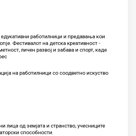
 и едукативни работилници и предaвања кои
опје. Фестивалот на детска креативност -
етност, личен развој и забава и спорт, каде
рес
ација на работилници со соодветно искуство
и лица од земјата и странство, учесниците
заторски способности.