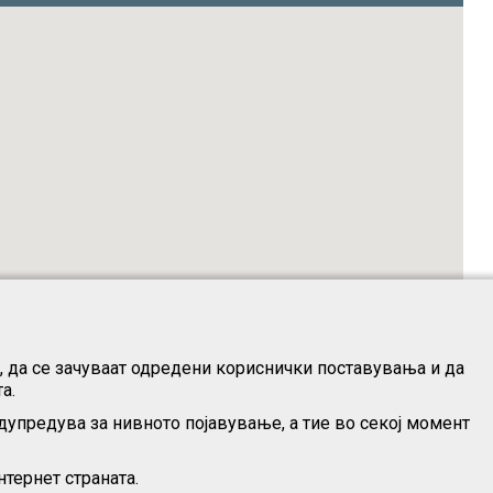
о, да се зачуваат одредени кориснички поставувања и да
а.
дупредува за нивното појавување, а тие во секој момент
тернет страната.