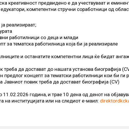
ска креативност предвидено е да учествуваат и еминен
 едукатори, компетентни стручни соработници од област
 ја реализираат;
турата
ивни работилници со деца и млади
пт за тематскa работилница која би ја реализирале
лниците и останатите компетентни лица ќе бидат ангаж
к треба да достават до нашата установа биографија (C
ен предлог концепт за тематски работилници кои би ги 
на Јавниот повик треба да достават биографија (CV)
о 11.02.2026 година, и трае 10 дена од денот на објаву
а на институцијата или на следиот е-маил:
direktordkc