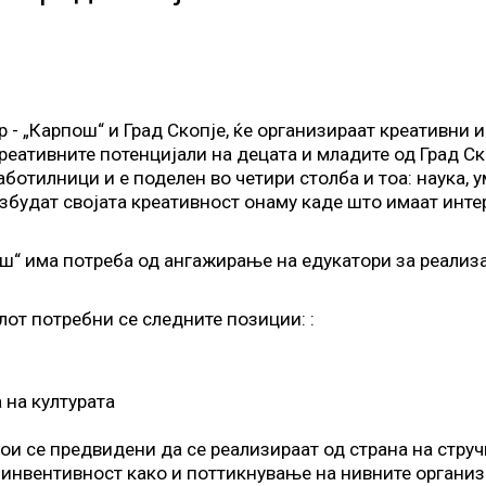
ар - „Карпош“ и Град Скопје, ќе организираат креативни
реативните потенцијали на децата и младите од Град Ск
отилници и е поделен во четири столба и тоа: наука, ум
азбудат својата креативност онаму каде што имаат инте
пош“ има потреба од ангажирање на едукатори за реализ
лот потребни се следните позиции: :
 на културата
и се предвидени да се реализираат од страна на стручн
и инвентивност како и поттикнување на нивните органи