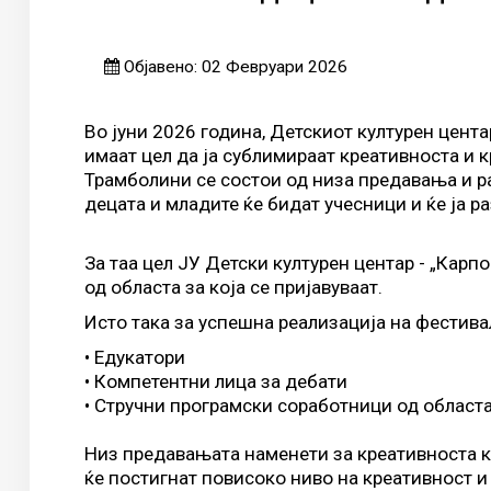
Објавено: 02 Февруари 2026
Во јуни 2026 година, Детскиот културен цент
имаат цел да ја сублимираат креативноста и к
Трамболини се состои од низа предавања и раб
децата и младите ќе бидат учесници и ќе ја р
За таа цел ЈУ Детски културен центар - „Кар
од областа за која се пријавуваат.
Исто така за успешна реализација на фестива
• Едукатори
• Компетентни лица за дебати
• Стручни програмски соработници од областа
Низ предавањата наменети за креативноста ко
ќе постигнат повисоко ниво на креативност 