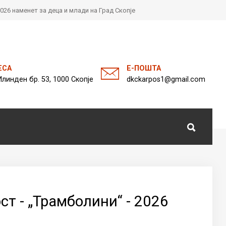
026 наменет за деца и млади на Град Скопје
а
ЕСА
Е-ПОШТА
Илинден бр. 53, 1000 Скопје
dkckarpos1@gmail.com
т - „Трамболини“ - 2026