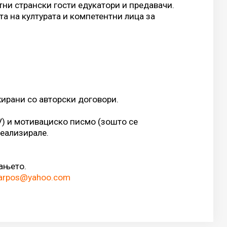
тни странски гости едукатори и предавачи.
а на културата и компетентни лица за
ирани со авторски договори.
V) и мотивациско писмо (зошто се
реализирале.
вањето.
karpos@yahoo.com