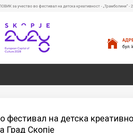
ОВИК за учество во фестивал на детска креативност - „Трамболини“ - 2
Пребарајте
на нашата веб стран
АДР
бул. 
 фестивал на детска креативнос
а Град Скопје