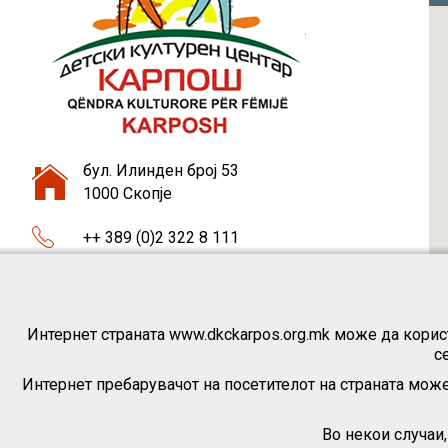
бул. Илинден број 53
1000 Скопје
++ 389 (0)2 322 8 111
++ 389 (0)75 46 37 87
dkckarpos1@gmail.com
Интернет страната www.dkckarpos.org.mk може да корист
с
Интернет пребарувачот на посетителот на страната може
Во некои случаи