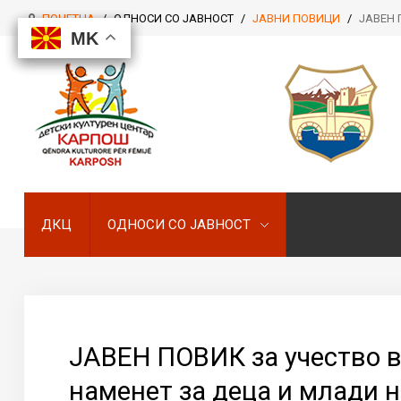
ПОЧЕТНА
/
ОДНОСИ СО ЈАВНОСТ
/
ЈАВНИ ПОВИЦИ
/
ЈАВЕН П
MK
MK
MK
MK
ДКЦ
ОДНОСИ СО ЈАВНОСТ
ДКЦ
ОДНОСИ СО ЈАВНОСТ
ЈАВЕН ПОВИК за учество во
наменет за деца и млади н