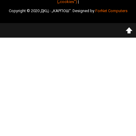
(„cookies“)
|
Copyright © 2020 ДКЦ - „КАРПОШ“. Designed by
ForNet Computers