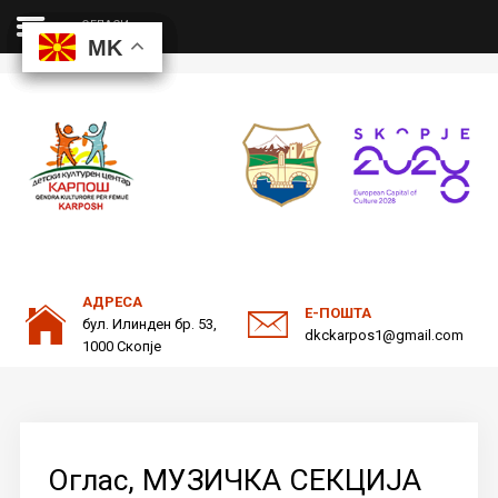
ОГЛАСИ
MK
MK
MK
MK
ДКЦ
Пребарајте
на нашата веб страна
ОДНОСИ СО ЈАВНОСТ
АДРЕСА
Е-ПОШТА
бул. Илинден бр. 53,
dkckarpos1@gmail.com
1000 Скопје
Оглас, МУЗИЧКА СЕКЦИЈА