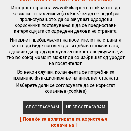
Интернет страната www.dkckarpos.org.mk може да
користи т.н. колачиња (cookies) за да се подобри
прелистувањето, да се зачуваат одредени
кориснички поставувања и да се поедностави
интеракцијата со одредени делови на страната.
Интернет пребарувачот на посетителот на страната
може да биде нагоден да ги одбива колачињата,
односно да предупредува за нивното појавување, а
тие во секој момент можат да се избришат од уредот
на посетителот.
Во некои случаи, колачињата се потребни за
правилно функционирање на интернет страната.
Изберете дали се согласувате да се користат
колачиња (cookies)
|
Политика за приватност
|
Политика за користење колачиња
(„cookies“)
|
СЕ СОГЛАСУВАМ
НЕ СЕ СОГЛАСУВАМ
Copyright © 2020 ДКЦ - „КАРПОШ“. Designed by
ForNet Computers
[ Повеќе за политиката за користење
колачиња ]