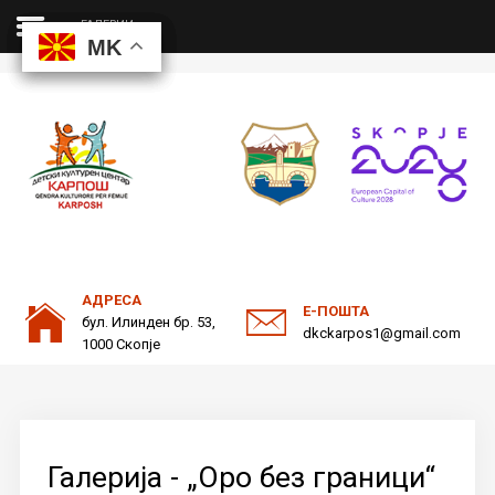
ГАЛЕРИИ
MK
MK
MK
MK
ДКЦ
Пребарајте
на нашата веб страна
ОДНОСИ СО ЈАВНОСТ
АДРЕСА
Е-ПОШТА
бул. Илинден бр. 53,
dkckarpos1@gmail.com
1000 Скопје
Галерија - „Оро без граници“