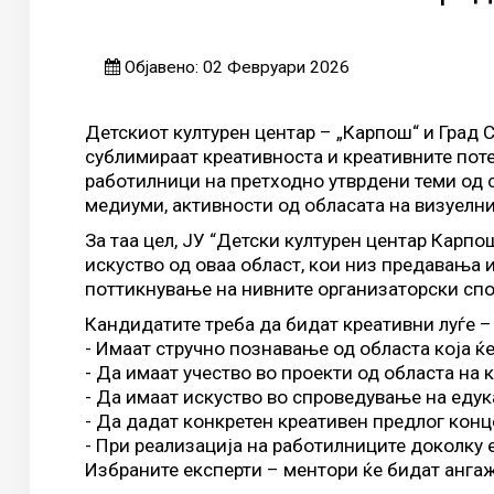
Објавено: 02 Февруари 2026
Детскиот културен центар – „Карпош“ и Град 
сублимираат креативноста и креативните поте
работилници на претходно утврдени теми од с
медиуми, активности од обласата на визуелни
За таа цел, ЈУ “Детски културен центар Карп
искуство од оваа област, кои низ предавања 
поттикнување на нивните организаторски сп
Кандидатите треба да бидат креативни луѓе – 
- Имаат стручно познавање од областа која ќе
- Да имаат учество во проекти од областа на 
- Да имаат искуство во спроведување на еду
- Да дадат конкретен креативен предлог конц
- При реализација на работилниците доколку е
Избраните експерти – ментори ќе бидат анга