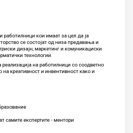
и работилници кои имаат за цел да ја
торство се состојат од низа предавања и
триски дизајн, маркетинг и комуникациски
орматички технологии.
за реализација на работилници со соодветно
о на креативност и инвентивност како и
образование
ат самите експертите - ментори