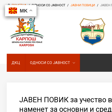
ПОЧЕТНА
/
ОДНОСИ СО ЈАВНОСТ
/
ЈАВНИ ПОВИЦИ
/
ЈАВЕН П
MK
MK
MK
MK
ДКЦ
ОДНОСИ СО ЈАВНОСТ
ДКЦ
ОДНОСИ СО ЈАВНОСТ
ЈАВЕН ПОВИК за учество в
наменет за основни и сред