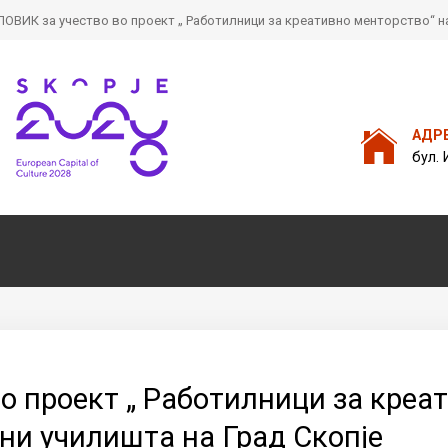
ОВИК за учество во проект „ Работилници за креативно менторство“ на
Пребарајте
на нашата веб стран
АДР
бул. 
о проект „ Работилници за креа
ни училишта на Град Скопје