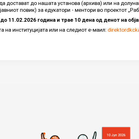
а достават до нашата установа (архива) или на долунав
јавниот повик) за едукатори - ментори во проектот „Ра
 до 11.02.2026 година и трае 10 дена од денот на обј
а на институцијата или на следиот е-маил:
direktordkc
10 Јул 2026