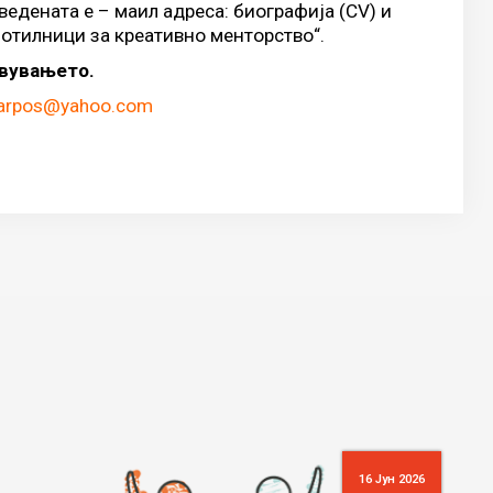
едената е – маил адреса: биографија (CV) и
ботилници за креативно менторство“.
авувањето.
karpos@yahoo.com
16 Јун 2026