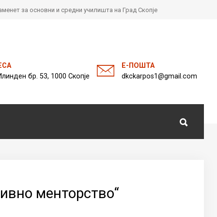
менет за основни и средни училишта на Град Скопје
а
ЕСА
Е-ПОШТА
Илинден бр. 53, 1000 Скопје
dkckarpos1@gmail.com
тивно менторство“