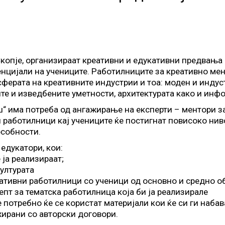
Скопје, организираат креативни и едукативни предвања 
нцијали на учениците. Работилниците за креативно мен
ферата на креативните индустрии и тоа: моден и индус
те и изведбените уметности, архитектурата како и инф
ош“ има потреба од ангажирање на експерти – ментори 
и работилници кај учениците ќе постигнат повисоко нив
особности.
едукатори, кои:
 ја реализираат;
културата
кативни работилници со ученици од основно и средно 
епт за тематскa работилница која би ја реализирале
 потребно ќе се користат материјали кои ќе си ги набав
жирани со авторски договори.