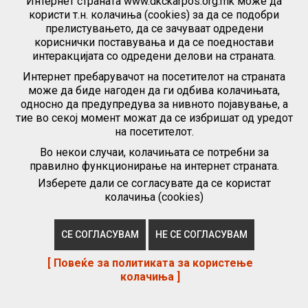
Интернет страната www.dkckarpos.org.mk може да
користи т.н. колачиња (cookies) за да се подобри
прелистувањето, да се зачуваат одредени
кориснички поставувања и да се поедностави
интеракцијата со одредени делови на страната.
Интернет пребарувачот на посетителот на страната
може да биде нагоден да ги одбива колачињата,
односно да предупредува за нивното појавување, а
тие во секој момент можат да се избришат од уредот
на посетителот.
Во некои случаи, колачињата се потребни за
правилно функционирање на интернет страната.
Изберете дали се согласувате да се користат
ЈУ Детски културен центар - „Карпош“ има
колачиња (cookies)
потреба за хонорарно ангажирање лице за
одржување часови за изучување детско хорско
пеење.
СЕ СОГЛАСУВАМ
НЕ СЕ СОГЛАСУВАМ
[ Повеќе за политиката за користење
ПОВЕЌЕ...
колачиња ]