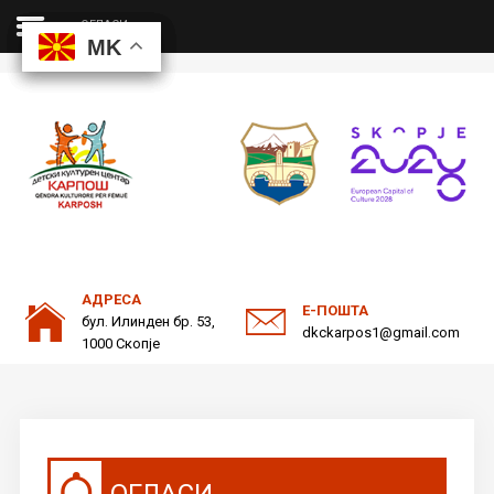
ОГЛАСИ
MK
MK
MK
MK
ДКЦ
Пребарајте
на нашата веб страна
ОДНОСИ СО ЈАВНОСТ
АДРЕСА
Е-ПОШТА
бул. Илинден бр. 53,
dkckarpos1@gmail.com
1000 Скопје
ОГЛАСИ