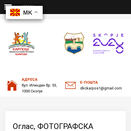
ОГЛАСИ
MK
MK
MK
MK
ДКЦ
Пребарајте
на нашата веб страна
ОДНОСИ СО ЈАВНОСТ
АДРЕСА
Е-ПОШТА
бул. Илинден бр. 53,
dkckarpos1@gmail.com
1000 Скопје
Оглас, ФОТОГРАФСКА