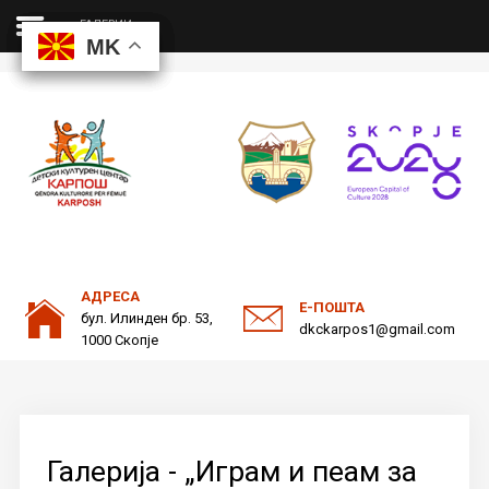
ГАЛЕРИИ
MK
MK
MK
MK
ДКЦ
Пребарајте
на нашата веб страна
ОДНОСИ СО ЈАВНОСТ
АДРЕСА
Е-ПОШТА
бул. Илинден бр. 53,
dkckarpos1@gmail.com
1000 Скопје
Галерија - „Играм и пеам за