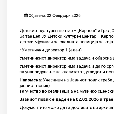
Објавено: 02 Февруари 2026
Детскиот културен центар – „Карпош“ и Град С
За таа цел ЈУ.Детски културен центар – Карп
детски мјузикли за следната позиција за која
• Уметнички директор 1 (еден)
Уметничкиот директор има задача и обврска д
Уметничкиот директор има задача и да го орг
за унапредување на квалитетот, угледот и по
Напомена:
Учесници на Јавниот повик треба д
јавниот повик)
за учество во реализација на музичко сценски
Јавниот повик е даден на 02.02.2026 и трае
Документите може да ги доставите во архиват