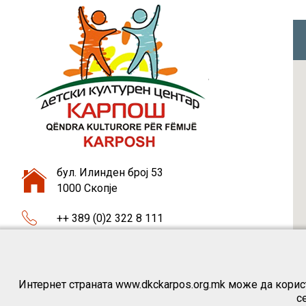
бул. Илинден број 53
1000 Скопје
++ 389 (0)2 322 8 111
++ 389 (0)75 46 37 87
dkckarpos1@gmail.com
Интернет страната www.dkckarpos.org.mk може да корист
с