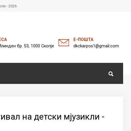
ли - 2026
а
ЕСА
Е-ПОШТА
Илинден бр. 53, 1000 Скопје
dkckarpos1@gmail.com
вал на детски мјузикли -