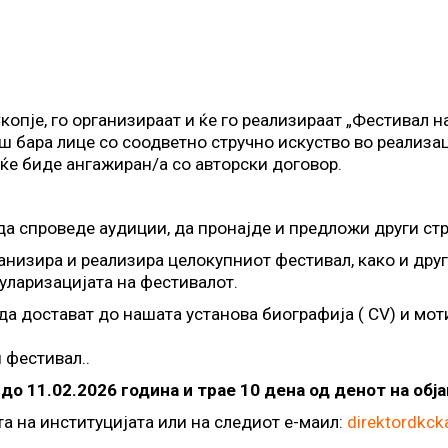
копје, го организираат и ќе го реализираат „Фестивал на
ош бара лице со соодветно стручно искуство во реализа
 ќе биде ангажиран/а со авторски договор.
а спроведе аудиции, да пронајде и предложи други стр
анизира и реализира целокупниот фестивал, како и друг
пуларизацијата на фестивалот.
а достават до нашата установа биографија ( CV) и мот
 фестивал..
 до 11.02.2026 година и трае 10 дена од денот на обј
а на институцијата или на следиот е-маил:
direktordkc