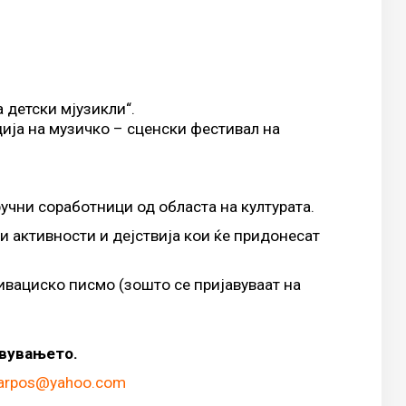
 детски мјузикли“.
ција на музичко – сценски фестивал на
учни соработници од областа на културата.
и активности и дејствија кои ќе придонесат
ивациско писмо (зошто се пријавуваат на
авувањето.
karpos@yahoo.com