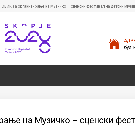
ОВИК за организирање на Музичко – сценски фестивал на детски мјузик
Пребарајте
на нашата веб стран
АДР
бул. 
ање на Музичко – сценски фести