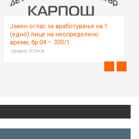
„ЦРТАЊЕ НА АСФАЛТ“ 2026 - Ја
учам азбуката, моите први букви
Category: ЦРТАЊЕ НА АСФАЛТ