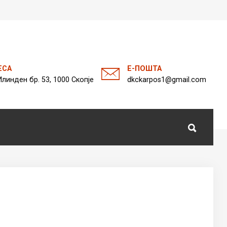
а
ЕСА
Е-ПОШТА
Илинден бр. 53, 1000 Скопје
dkckarpos1@gmail.com