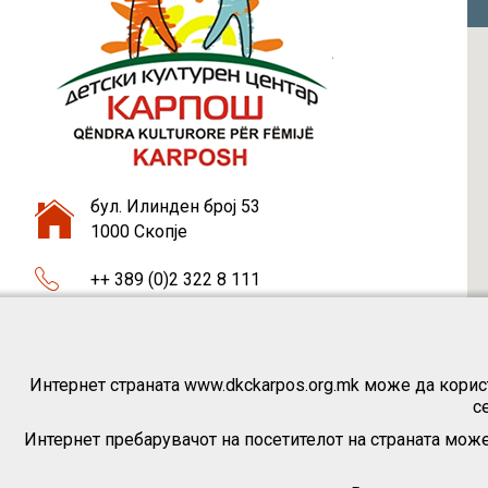
бул. Илинден број 53
1000 Скопје
++ 389 (0)2 322 8 111
++ 389 (0)75 46 37 87
dkckarpos1@gmail.com
Интернет страната www.dkckarpos.org.mk може да корист
с
Интернет пребарувачот на посетителот на страната може