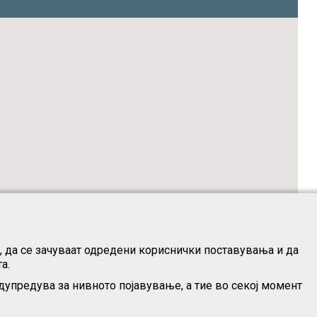
о, да се зачуваат одредени кориснички поставувања и да
а.
дупредува за нивното појавување, а тие во секој момент