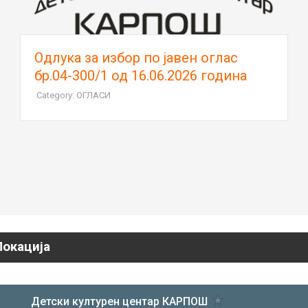
Јавен оглас за вработување на 1
(едно) лице на неопределено
време, бр.04 – 300/1
Category: ОГЛАСИ
Локација