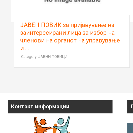
Oдлука за избор по јавен оглас
бр.04-300/1 од 16.06.2026 година
е
Category: ОГЛАСИ
Контакт информации