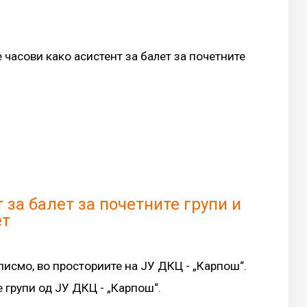
часови како асистент за балет за почетните
за балет за почетните групи и
ет
исмо, во просториите на ЈУ ДКЦ - „Карпош“.
 групи од ЈУ ДКЦ - „Карпош“.