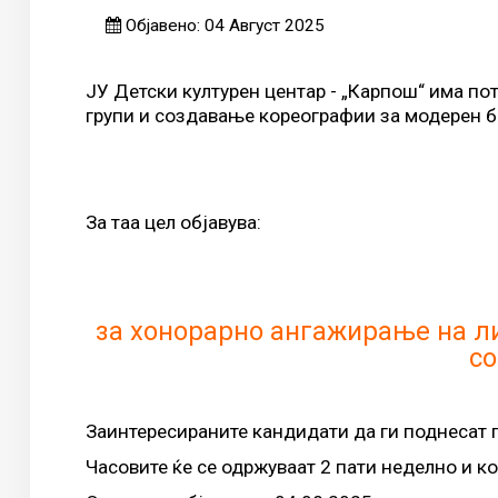
Објавено: 04 Август 2025
ЈУ Детски културен центар - „Карпош“ има по
групи и создавање кореографии за модерен б
За таа цел објавува:
за хонорарно ангажирање на ли
с
Заинтересираните кандидати да ги поднесат п
Часовите ќе се одржуваат 2 пати неделно и ко