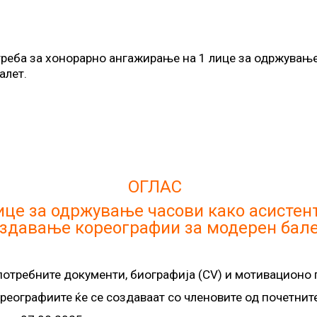
треба за хонорарно ангажирање на 1 лице за одржување 
алет.
ОГЛАС
це за одржување часови како асистент 
оздавање кореографии за модерен бал
отребните документи, биографија (CV) и мотивационо п
реографиите ќе се создаваат со членовите од почетните