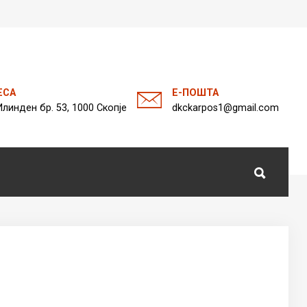
а
ЕСА
Е-ПОШТА
Илинден бр. 53, 1000 Скопје
dkckarpos1@gmail.com