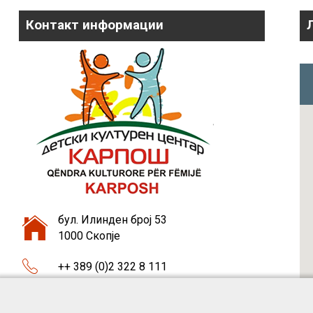
Контакт информации
бул. Илинден број 53
1000 Скопје
++ 389 (0)2 322 8 111
++ 389 (0)75 46 37 87