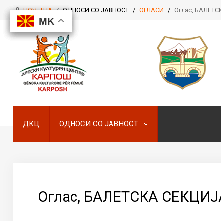
ПОЧЕТНА
/
ОДНОСИ СО ЈАВНОСТ
/
ОГЛАСИ
/
Оглас, БАЛЕТС
MK
MK
MK
MK
ДКЦ
ОДНОСИ СО ЈАВНОСТ
ДКЦ
ОДНОСИ СО ЈАВНОСТ
Оглас, БАЛЕТСКА СЕКЦИЈ