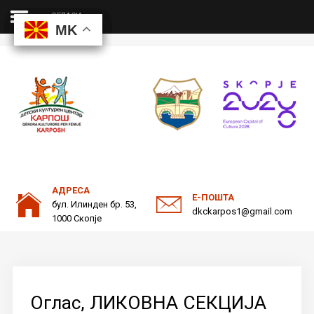
ОГЛАСИ
MK
MK
MK
MK
ДКЦ
Пребарајте
на нашата веб страна
ОДНОСИ СО ЈАВНОСТ
АДРЕСА
Е-ПОШТА
бул. Илинден бр. 53,
dkckarpos1@gmail.com
1000 Скопје
Оглас, ЛИКОВНА СЕКЦИЈА