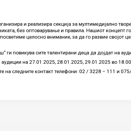
организира и реализира секција за мултимедијално творе
зиката, без оптоварување и правила. Нашиот концепт г
у посветиме целосно внимание, за да го развие својот це
ш“ ги повикува сите талентирани деца да дојдат на ауди
 аудиции на 27.01.2025, 28.01.2025, 29.01.2025 во 18.
 на следните контакт телефони: 02 / 3228 – 111 и 075/