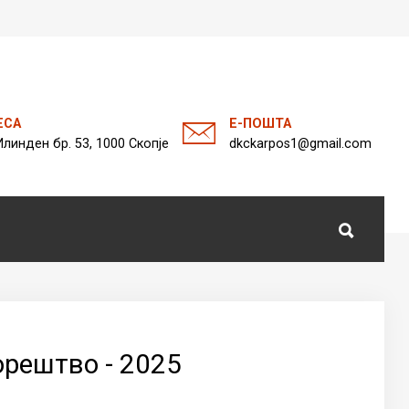
а
ЕСА
Е-ПОШТА
Илинден бр. 53, 1000 Скопје
dkckarpos1@gmail.com
орештво - 2025