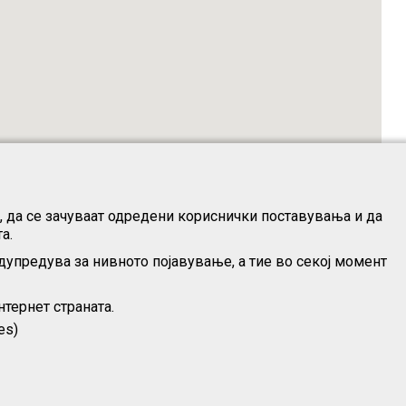
о, да се зачуваат одредени кориснички поставувања и да
а.
дупредува за нивното појавување, а тие во секој момент
тернет страната.
es)
s“)
|