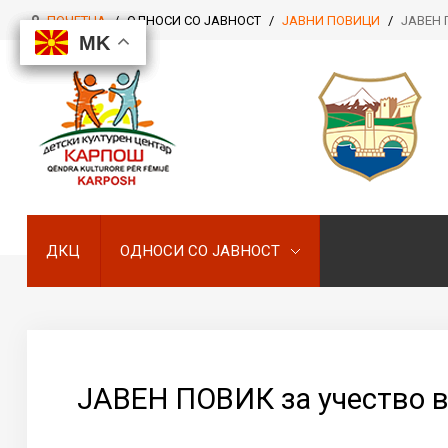
ПОЧЕТНА
/
ОДНОСИ СО ЈАВНОСТ
/
ЈАВНИ ПОВИЦИ
/
ЈАВЕН П
MK
MK
MK
MK
ДКЦ
ОДНОСИ СО ЈАВНОСТ
ДКЦ
ОДНОСИ СО ЈАВНОСТ
ЈАВЕН ПОВИК за учество в