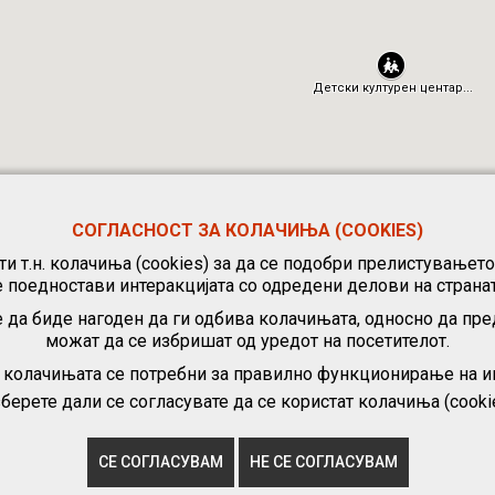
СОГЛАСНОСТ ЗА КОЛАЧИЊА (COOKIES)
и т.н. колачиња (cookies) за да се подобри прелистувањет
е поедностави интеракцијата со одредени делови на странат
 да биде нагоден да ги одбива колачињата, односно да пре
можат да се избришат од уредот на посетителот.
, колачињата се потребни за правилно функционирање на ин
берете дали се согласувате да се користат колачиња (cooki
СЕ СОГЛАСУВАМ
НЕ СЕ СОГЛАСУВАМ
литика за приватност
|
Политика за користење колачиња („cookie