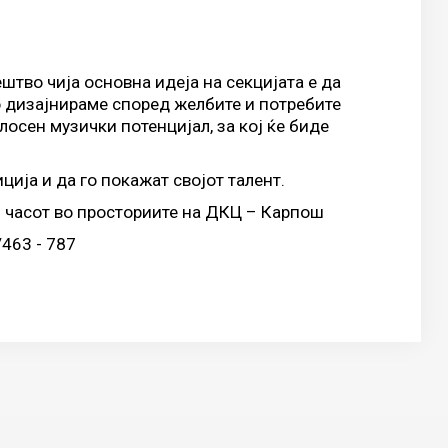
штво чија основна идеја на секцијата е да
о дизајнираме според желбите и потребите
лосен музички потенцијал, за кој ќе биде
ција и да го покажат својот талент.
00 часот во просториите на ДКЦ – Карпош
463 - 787