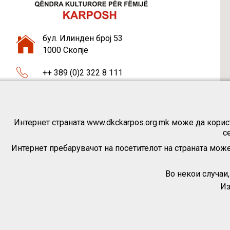
бул. Илинден број 53
1000 Скопје
++ 389 (0)2 322 8 111
++ 389 (0)75 46 37 87
dkckarpos1@gmail.com
Интернет страната www.dkckarpos.org.mk може да корист
с
Интернет пребарувачот на посетителот на страната може
Во некои случаи
Из
|
По