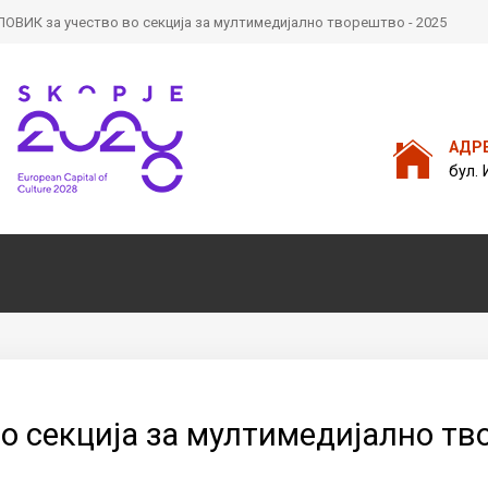
ОВИК за учество во секција за мултимедијално творештво - 2025
Пребарајте
на нашата веб стран
АДР
бул. 
о секција за мултимедијално тв