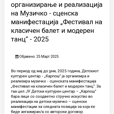
организирање и реализација
на Музичко - сценска
манифестација „Фестивал на
класичен балет и модерен
танц“ - 2025
Објавено: 25 Март 2025
Во период од мај до јуни, 2025 година, Детскиот
културен центар - „Карпош“ ја организира и
реализира музичко - сценската манифестација
„Фестивал на класичен балет и модерен танц“. За
таа цел ЈУ Детски културен центар – „Карпош“
бара лице со соодветно стручно искуство во
реализација на детски музичко – сценски
манифестации за следната позиција за која ќе
биде ангажиран/а со авторски договор.