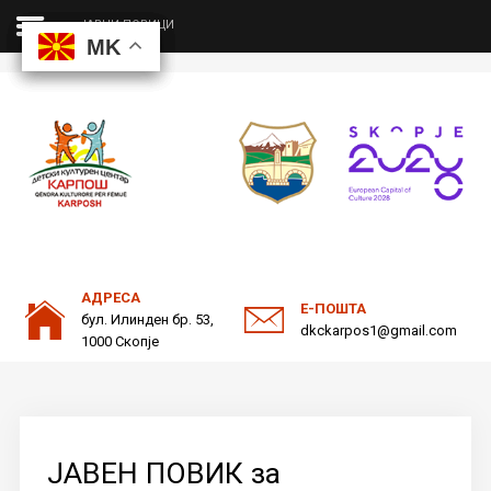
ЈАВНИ ПОВИЦИ
MK
MK
MK
MK
ДКЦ
Пребарајте
на нашата веб страна
ОДНОСИ СО ЈАВНОСТ
АДРЕСА
Е-ПОШТА
бул. Илинден бр. 53,
dkckarpos1@gmail.com
1000 Скопје
ЈАВЕН ПОВИК за