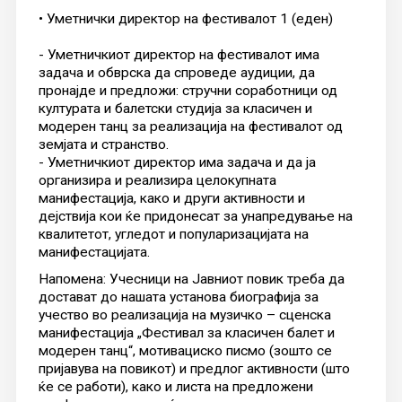
• Уметнички директор на фестивалот 1 (еден)
- Уметничкиот директор на фестивалот има
задача и обврска да спроведе аудиции, да
пронајде и предложи: стручни соработници од
културата и балетски студија за класичен и
модерен танц за реализација на фестивалот од
земјата и странство.
- Уметничкиот директор има задача и да ја
организира и реализира целокупната
манифестација, како и други активности и
дејствија кои ќе придонесат за унапредување на
квалитетот, угледот и популаризацијата на
манифестацијата.
Напомена: Учесници на Јавниот повик треба да
достават до нашата установа биографија за
учество во реализација на музичко – сценска
манифестација „Фестивал за класичен балет и
модерен танц“, мотивациско писмо (зошто се
пријавува на повикот) и предлог активности (што
ќе се работи), како и листа на предложени