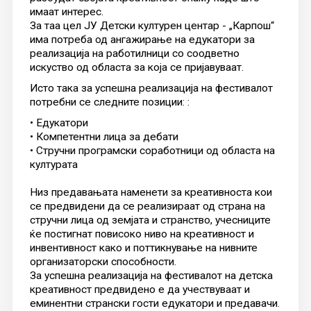
имаат интерес.
За таа цел ЈУ Детски културен центар - „Карпош“
има потреба од ангажирање на едукатори за
реализација на работилници со соодветно
искуство од областа за која се пријавуваат.
Исто така за успешна реализација на фестивалот
потребни се следните позиции: :
• Едукатори
• Компетентни лица за дебати
• Стручни програмски соработници од областа на
културата
Низ предавањата наменети за креативноста кои
се предвидени да се реализираат од страна на
стручни лица од земјата и странство, учесниците
ќе постигнат повисоко ниво на креативност и
инвентивност како и поттикнување на нивните
организаторски способности.
За успешна реализација на фестивалот на детска
креативност предвидено е да учествуваат и
еминентни странски гости едукатори и предавачи.