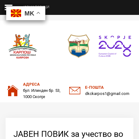
ЈАВНИ ПОВИЦИ
MK
MK
MK
MK
ДКЦ
Пребарајте
на нашата веб страна
ОДНОСИ СО ЈАВНОСТ
АДРЕСА
Е-ПОШТА
бул. Илинден бр. 53,
dkckarpos1@gmail.com
1000 Скопје
ЈАВЕН ПОВИК за учество во