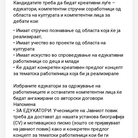
Кандидатите треба да бидат креативни луѓе –
едукатори, компетентни стручни соработници од
областа на културата и компетентни лица за
дебати кои:
• Имаат стручно познавање од областа која ќе ја
реализираат;
• Имаат учество во проекти од областа на
културата
• Имаат искуство во спроведување на едукативни
работилници со деца и млади
• Ќе дадат конкретен креативен предлог концепт
за тематскa работилница која би ја реализирале
Избраните едукатори за одржување на
работилниците и останатите компетентни лица ќе
бидат ангажирани со авторски договори.
Напомена:
• ЗА ЕДУКАТОРИ: Учесниците на Јавниот повик
треба да достават до нашата установа биографија
(CV) и мотивациско писмо (зошто се пријавуваат
на јавниот повик) како и конкретен предлог
концепт за тематски работилници кои би ги