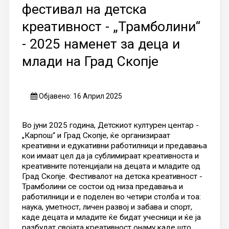
фестивал на детска
креативност - „Трамболини“
- 2025 наменет за деца и
млади на Град Скопје
Објавено: 16 Април 2025
Во јуни 2025 година, Детскиот културен центар -
„Карпош“ и Град Скопје, ќе организираат
креативни и едукативни работилници и предaвања
кои имаат цел да ја сублимираат креативноста и
креативните потенцијали на децата и младите од
Град Скопје. Фестивалот на детска креативност -
Трамболини се состои од низа предавања и
работилници и е поделен во четири столба и тоа:
наука, уметност, личен развој и забава и спорт,
каде децата и младите ќе бидат учесници и ќе ја
разбудат својата креативност онаму каде што