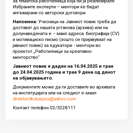
за тематскa работилница која би ја реализирале
Избраните експерти – ментори ќе бидат
ангажирани со авторски договори.
Напомена:
Учесници на Јавниот повик треба да
достават до нашата установа (архива) или на
долунаведената е – маил адреса: биографија (CV)
и мотивациско писмо (зошто се пријавуваат на
јавниот повик) за едукатори - ментори во
проектот „Работилници за креативно
менторство“.
Јавниот повик е даден на 16.04.2025 и трае
до 24.04.2025 година и трае 9 дена од денот
на објавувањето.
Документите може да ги доставите во архивата
на институцијата или на следиот е-маил:
direktordkckarpos@yahoo.com
Контакт телефон 02/3228111