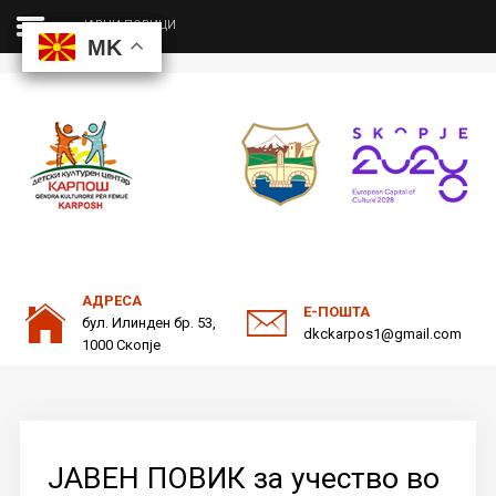
ЈАВНИ ПОВИЦИ
MK
MK
MK
MK
ДКЦ
Пребарајте
на нашата веб страна
ОДНОСИ СО ЈАВНОСТ
АДРЕСА
Е-ПОШТА
бул. Илинден бр. 53,
dkckarpos1@gmail.com
1000 Скопје
ЈАВЕН ПОВИК за учество во