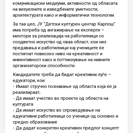
комуникациски медиуми, активности од обласата
на визуелните и изведбените уметности,
архитектурата како и информатички технологии.
За таа цел, ЈУ “Детски културен центар Карпош“
има потреба од ангажирање на експерти –
ментори за реализација на работилници со
соодветно искуство од оваа област, кои низ
предавања и работилници кај учениците ќе
постигнат повисоко ниво на креативност и
инвентивност како и поттикнување на нивните
организаторски способности.
Кандидатите треба да бидат креативни луѓе –
едукатори, кои:
- Имаат стручно познавање од областа која ќе ја
реализираат;
- Да имаат учество во проекти од областа на
културата
- Да имаат искуство во спроведување на
едукативни работилници со ученици од основно и
средно образование
- Да дадат конкретен креативен предлог концепт