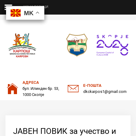
ЈАВНИ ПОВИЦИ
MK
MK
MK
MK
ДКЦ
Пребарајте
на нашата веб страна
ОДНОСИ СО ЈАВНОСТ
АДРЕСА
Е-ПОШТА
бул. Илинден бр. 53,
dkckarpos1@gmail.com
1000 Скопје
ЈАВЕН ПОВИК за учество и