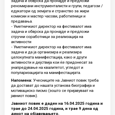
задача и обврска да пронајде и предложи
реномирани инструменталисти и групи, педагози /
едукатори од земјата и странство за жири
комисии и мастер часови, работилници и
предавања.
- Уметничкиот директор на фестивалот има
задача и обврска да пронајде и предложи
стручни соработници за реализација на
активности
- Уметничкиот директор на фестивалот има
задача и да ја организира и реализира
целокупната манифестација, како и други
активности и дејствија кои ќе придонесат за
унапредување на квалитетот, угледот и
популаризацијата на манифестацијата.
Напомена:
Учесниците на Јавниот повик треба
да достават до нашата установа биографија и
мотивациско писмо (зошто се пријавуваат на
јавниот повик).
Јавниот повик е даден на 16.04.2025 година и
трае до 24.04.2025 година, и трае 9 дена од
денот на објавувањето.