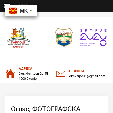
ОГЛАСИ
MK
MK
MK
MK
ДКЦ
Пребарајте
на нашата веб страна
ОДНОСИ СО ЈАВНОСТ
АДРЕСА
Е-ПОШТА
бул. Илинден бр. 53,
dkckarpos1@gmail.com
1000 Скопје
Оглас, ФОТОГРАФСКА