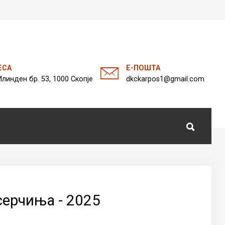
а
ЕСА
Е-ПОШТА
Илинден бр. 53, 1000 Скопје
dkckarpos1@gmail.com
серчиња - 2025