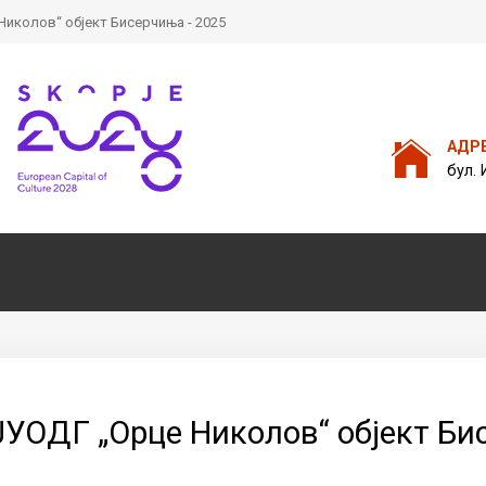
 Николов“ објект Бисерчиња - 2025
Пребарајте
на нашата веб стран
АДР
бул. 
 ЈУОДГ „Орце Николов“ објект Би