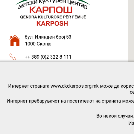
бул. Илинден број 53
1000 Скопје
++ 389 (0)2 322 8 111
++ 389 (0)75 46 37 87
dkckarpos1@gmail.com
Интернет страната www.dkckarpos.org.mk може да корист
с
Интернет пребарувачот на посетителот на страната може
Во некои случаи
Из