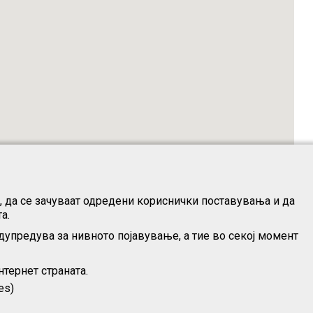
о, да се зачуваат одредени кориснички поставувања и да
а.
дупредува за нивното појавување, а тие во секој момент
тернет страната.
es)