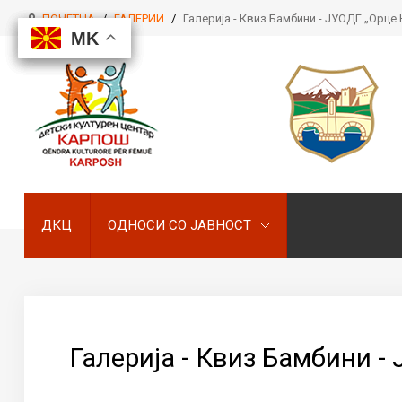
ПОЧЕТНА
/
ГАЛЕРИИ
/
Галерија - Квиз Бамбини - ЈУОДГ „Орце
MK
MK
MK
MK
ДКЦ
ОДНОСИ СО ЈАВНОСТ
ДКЦ
ОДНОСИ СО ЈАВНОСТ
Галерија - Квиз Бамбини -