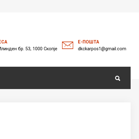
а
ЕСА
Е-ПОШТА
Илинден бр. 53, 1000 Скопје
dkckarpos1@gmail.com