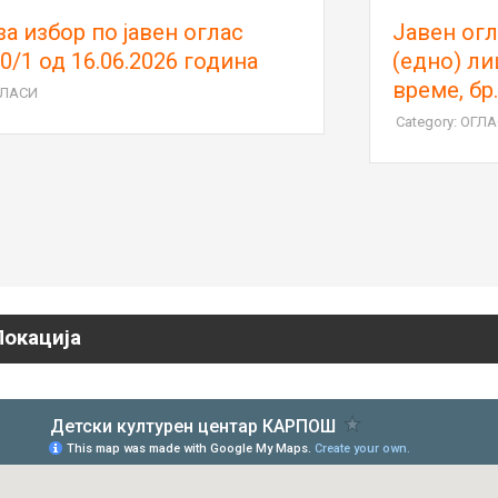
Јавен оглас за вработување на 1
(едно) лице на неопределено
време, бр.04 – 300/1
Category: ОГЛАСИ
Локација