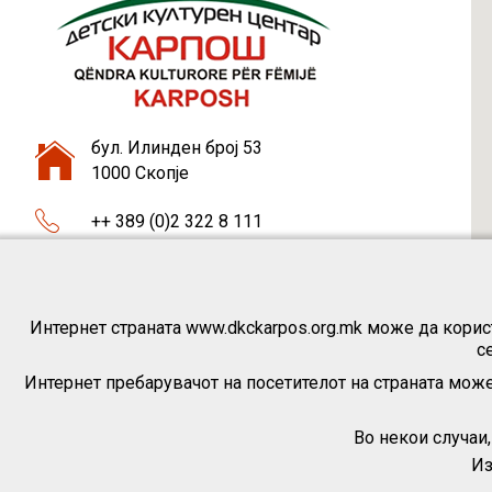
бул. Илинден број 53
1000 Скопје
++ 389 (0)2 322 8 111
++ 389 (0)75 46 37 87
dkckarpos1@gmail.com
Интернет страната www.dkckarpos.org.mk може да корист
с
Интернет пребарувачот на посетителот на страната може
Во некои случаи
Из