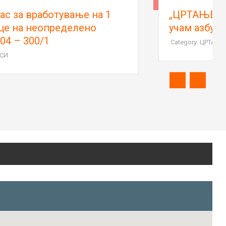
„ЦРТАЊЕ НА АСФАЛТ“ 2026 - Ја
учам азбуката, моите први букви
Category: ЦРТАЊЕ НА АСФАЛТ