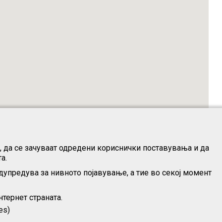
о, да се зачуваат одредени кориснички поставувања и да
а.
дупредува за нивното појавување, а тие во секој момент
тернет страната.
es)