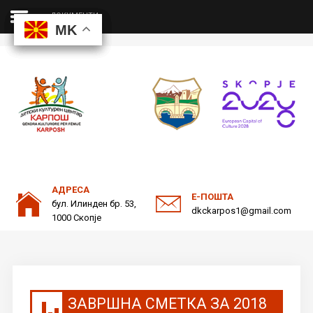
ДОКУМЕНТИ
MK
MK
MK
MK
ДКЦ
Пребарајте
на нашата веб страна
ОДНОСИ СО ЈАВНОСТ
АДРЕСА
Е-ПОШТА
бул. Илинден бр. 53,
dkckarpos1@gmail.com
1000 Скопје
ЗАВРШНА СМЕТКА ЗА 2018