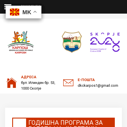
ДОКУМЕНТИ
MK
MK
MK
MK
ДКЦ
Пребарајте
на нашата веб страна
ОДНОСИ СО ЈАВНОСТ
АДРЕСА
Е-ПОШТА
бул. Илинден бр. 53,
dkckarpos1@gmail.com
1000 Скопје
ГОДИШНА ПРОГРАМА ЗА