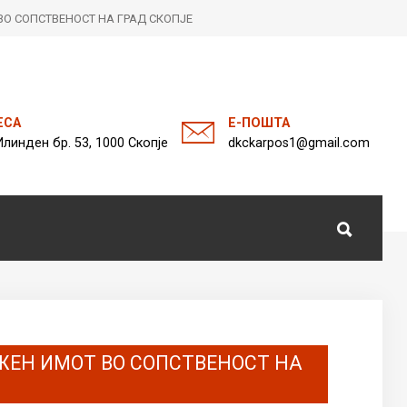
О СОПСТВЕНОСТ НА ГРАД СКОПЈЕ
а
ЕСА
Е-ПОШТА
Илинден бр. 53, 1000 Скопје
dkckarpos1@gmail.com
ЖЕН ИМОТ ВО СОПСТВЕНОСТ НА