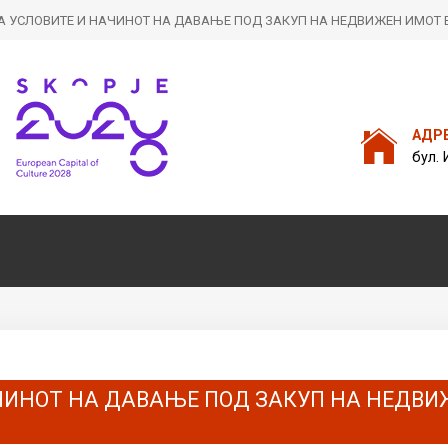
А УСЛОВИТЕ И НАЧИНОТ НA ДАВАЊЕ ПОД ЗАКУП НА НЕДВИЖЕН ИМОТ В
Пребарајте
на нашата веб стран
АДР
бул. 
ЧИНОТ НA ДАВАЊЕ ПОД ЗАКУП НА НЕДВИ