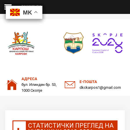
ДОКУМЕНТИ
MK
MK
MK
MK
ДКЦ
Пребарајте
на нашата веб страна
ОДНОСИ СО ЈАВНОСТ
АДРЕСА
Е-ПОШТА
бул. Илинден бр. 53,
dkckarpos1@gmail.com
1000 Скопје
СТАТИСТИЧКИ ПРЕГЛЕД НА