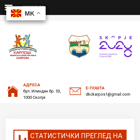
ДОКУМЕНТИ
MK
MK
MK
MK
ДКЦ
Пребарајте
на нашата веб страна
ОДНОСИ СО ЈАВНОСТ
АДРЕСА
Е-ПОШТА
бул. Илинден бр. 53,
dkckarpos1@gmail.com
1000 Скопје
СТАТИСТИЧКИ ПРЕГЛЕД НА