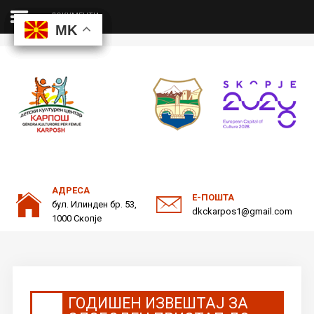
ДОКУМЕНТИ
MK
MK
MK
MK
ДКЦ
Пребарајте
на нашата веб страна
ОДНОСИ СО ЈАВНОСТ
АДРЕСА
Е-ПОШТА
бул. Илинден бр. 53,
dkckarpos1@gmail.com
1000 Скопје
ГОДИШЕН ИЗВЕШТАЈ ЗА