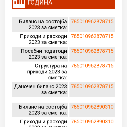
ГОДИНА
Биланс на состојба
7
8501096287871
5
2023 за сметка:
Приходи и расходи
785010962878715
2023 за сметка:
Посебни податоци
785010962878715
2023 за сметка:
Структура на
785010962878715
приходи 2023 за
сметка:
Даночен биланс 2023
785010962878715
за сметка:
Биланс на состојба
785010962890310
2023 за сметка:
Приходи и расходи
785010962890310