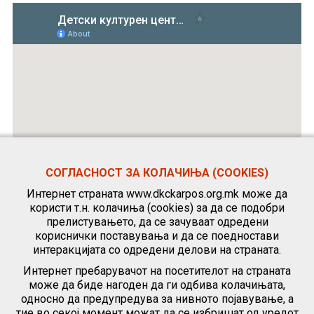
СОГЛАСНОСТ ЗА КОЛАЧИЊА (COOKIES)
Интернет страната www.dkckarpos.org.mk може да
користи т.н. колачиња (cookies) за да се подобри
прелистувањето, да се зачуваат одредени
кориснички поставувања и да се поедностави
интеракцијата со одредени делови на страната.
Интернет пребарувачот на посетителот на страната
може да биде нагоден да ги одбива колачињата,
односно да предупредува за нивното појавување, а
тие во секој момент можат да се избришат од уредот