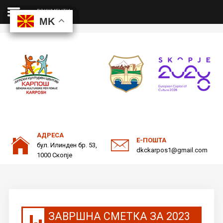
ДОКУМЕНТИ
MK
MK
MK
MK
ДКЦ
Пребарајте
на нашата веб страна
ОДНОСИ СО ЈАВНОСТ
АДРЕСА
Е-ПОШТА
бул. Илинден бр. 53,
dkckarpos1@gmail.com
1000 Скопје
ЗАВРШНА СМЕТКА ЗА 2023