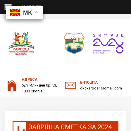
ДОКУМЕНТИ
MK
MK
MK
MK
ДКЦ
Пребарајте
на нашата веб страна
ОДНОСИ СО ЈАВНОСТ
АДРЕСА
Е-ПОШТА
бул. Илинден бр. 53,
dkckarpos1@gmail.com
1000 Скопје
ЗАВРШНА СМЕТКА ЗА 2024