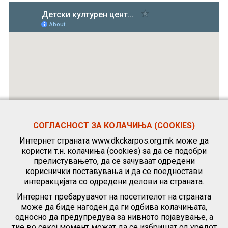
СОГЛАСНОСТ ЗА КОЛАЧИЊА (COOKIES)
Интернет страната www.dkckarpos.org.mk може да
користи т.н. колачиња (cookies) за да се подобри
прелистувањето, да се зачуваат одредени
кориснички поставувања и да се поедностави
интеракцијата со одредени делови на страната.
Интернет пребарувачот на посетителот на страната
може да биде нагоден да ги одбива колачињата,
односно да предупредува за нивното појавување, а
тие во секој момент можат да се избришат од уредот