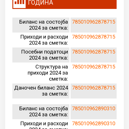
ГОДИНА
Биланс на состојба
7
8501096287871
5
2024 за сметка:
Приходи и расходи
785010962878715
2024 за сметка:
Посебни податоци
785010962878715
2024 за сметка:
Структура на
785010962878715
приходи 2024 за
сметка:
Даночен биланс 2024
785010962878715
за сметка:
Биланс на состојба
785010962890310
2024 за сметка:
Приходи и расходи
785010962890310