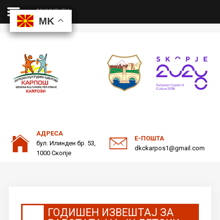
ДОКУМЕНТИ
MK
MK
MK
MK
ДКЦ
Пребарајте
на нашата веб страна
ОДНОСИ СО ЈАВНОСТ
АДРЕСА
Е-ПОШТА
бул. Илинден бр. 53,
dkckarpos1@gmail.com
1000 Скопје
ГОДИШЕН ИЗВЕШТАЈ ЗА