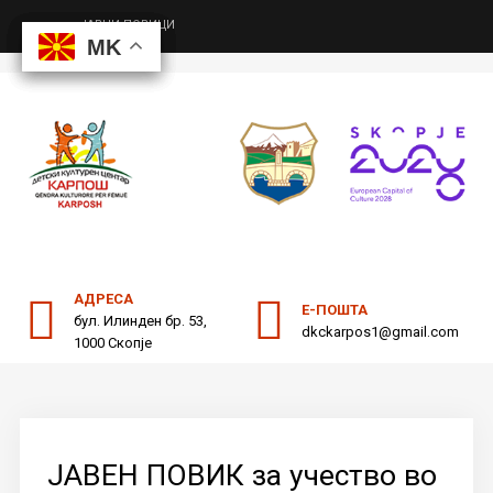
ЈАВНИ ПОВИЦИ
MK
MK
MK
MK
ДКЦ
Пребарајте
на нашата веб страна
ОДНОСИ СО ЈАВНОСТ
АДРЕСА
Е-ПОШТА
бул. Илинден бр. 53,
dkckarpos1@gmail.com
1000 Скопје
ЈАВЕН ПОВИК за учество во