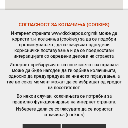
СОГЛАСНОСТ ЗА КОЛАЧИЊА (COOKIES)
Интернет страната www.dkckarpos.org.mk може да
користи т.н. колачиња (cookies) за да се подобри
прелистувањето, да се зачуваат одредени
кориснички поставувања и да се поедностави
интеракцијата со одредени делови на страната.
Интернет пребарувачот на посетителот на страната
може да биде нагоден да ги одбива колачињата,
односно да предупредува за нивното појавување, а
тие во секој момент можат да се избришат од уредот
на посетителот.
Во некои случаи, колачињата се потребни за
правилно функционирање на интернет страната.
Изберете дали се согласувате да се користат
колачиња (cookies)
|
Политика за приватност
|
Политика за користење колачиња
(„cookies“)
|