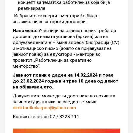
концепт за тематскa работилница која би ја
реализирале
Избраните експерти - ментори ќе бидат
ангажирани со авторски договори.
Напомена:
Учесници на Јавниот повик треба да
достават до нашата установа (архива) или на
долунаведената е – маил адреса: биографија (CV)
и мотивациско писмо (зошто се пријавуваат на
јавниот повик) за едукатори - ментори во
проектот „Работилници за креативно
менторство“.
Јавниот повик е даден на 14.02.2024 и трае
до 23.02.2024 година и трае 10 дена од денот
на објавувањето.
Документите може да ги доставите во архивата
на институцијата или на следиот е-маил:
direktordkckarpos@yahoo.com
Контакт телефон 02 / 3228 111