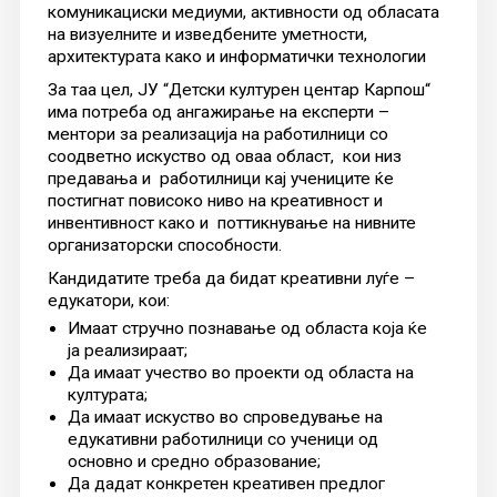
комуникациски медиуми, активности од обласата
на визуелните и изведбените уметности,
архитектурата како и информатички технологии
За таа цел, ЈУ “Детски културен центар Карпош“
има потреба од ангажирање на експерти –
ментори за реализација на работилници со
соодветно искуство од оваа област, кои низ
предавања и работилници кај учениците ќе
постигнат повисоко ниво на креативност и
инвентивност како и поттикнување на нивните
организаторски способности.
Кандидатите треба да бидат креативни луѓе –
едукатори, кои:
Имаат стручно познавање од областа која ќе
ја реализираат;
Да имаат учество во проекти од областа на
културата;
Да имаат искуство во спроведување на
едукативни работилници со ученици од
основно и средно образование;
Да дадат конкретен креативен предлог