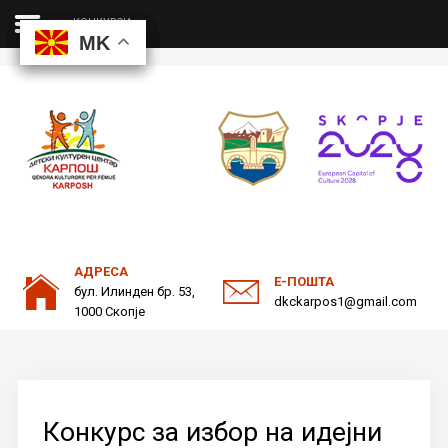
КОНКУРСИ
MK
MK
MK
MK
ДКЦ
Пребарајте
на нашата веб страна
ОДНОСИ СО ЈАВНОСТ
АДРЕСА
Е-ПОШТА
бул. Илинден бр. 53,
dkckarpos1@gmail.com
1000 Скопје
Конкурс за избор на идејни