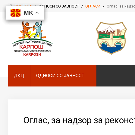
ПОЧЕТНА
/
ОДНОСИ СО ЈАВНОСТ
/
ОГЛАСИ
/
Оглас, за надз
MK
MK
MK
MK
ДКЦ
ОДНОСИ СО ЈАВНОСТ
ДКЦ
ОДНОСИ СО ЈАВНОСТ
Оглас, за надзор за рекон