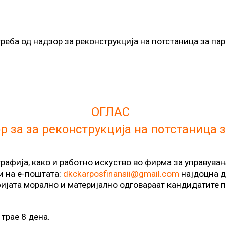
реба од надзор за реконструкција на потстаница за пар
ОГЛАС
р за за реконструкција на потстаница 
афија, како и работно искуство во фирма за управувањ
ли на е-поштата:
dkckarposfinansii@gmail.com
најдоцна до
ијата морално и мaтеријално одговараат кандидатите пр
 трае 8 дена.