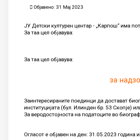
Објавено: 31 Мај 2023
ЈУ Детски културен центар - „Карпош“ има пот
За таа цел објавува:
За таа цел објавува:
за надзо
Заинтересираните поединци да достават биогр
институцијата (бул. Илинден бр. 53 Скопје) и
За веродостојноста на податоците во биограф
Огласот е објавен на ден: 31.05.2023 година и