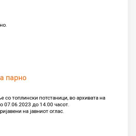
но.
за парно
е со топлински потстаници, во архивата на
 07.06.2023 до 14.00 часот.
ијавени на јавниот оглас.