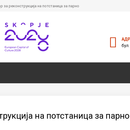
ор за реконструкција на потстаница за парно
Пребарајте
на нашата веб стран
АД
бул.
струкција на потстаница за парно