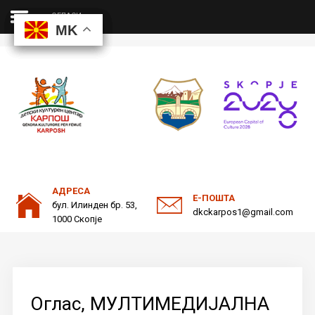
ОГЛАСИ
MK
MK
MK
MK
ДКЦ
Пребарајте
на нашата веб страна
ОДНОСИ СО ЈАВНОСТ
АДРЕСА
Е-ПОШТА
бул. Илинден бр. 53,
dkckarpos1@gmail.com
1000 Скопје
Оглас, МУЛТИМЕДИЈАЛНА