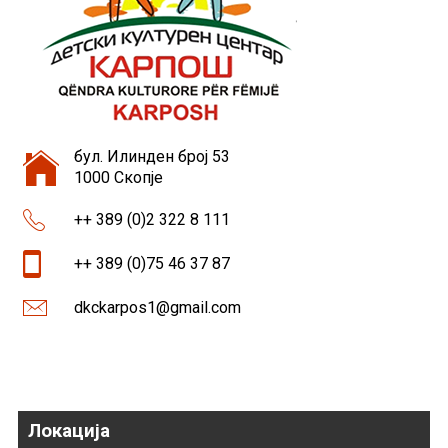
бул. Илинден број 53
1000 Скопје
++ 389 (0)2 322 8 111
++ 389 (0)75 46 37 87
dkckarpos1@gmail.com
Локација