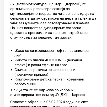
ЈУ. Детскиот културен центар - „Карпош“, ќе
организира и реализира секција за
мултимедијално творештво чија основна идеја на
секцијата е да им овозможи на децата таленти да
учат за музиката, без оптоварување и правила.
Нашиот концепт го дизајнираме согласно
одредена програма и за таа цел потребни се
стручни лица за следниот ангажман:
„Како се синхронизира - оф тон за анимиран
лик“
Рaбота со плагин AUTOTUNE - (вокален
ефект ) и разни ефекти на глас
Снимање пратечки вокали во песни -
(практичен пример)
Компонирање детска песна – креативни
работилници
Секцијата ќе се одржува со избрани
стипендирани членови од ЈУ ДКЦ - Карпош.
Огласот е објавен на 06.02.2024 година и сите
заиниресерани кандидати да дојдат на ден