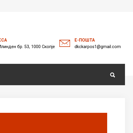
а
ЕСА
Е-ПОШТА
Илинден бр. 53, 1000 Скопје
dkckarpos1@gmail.com