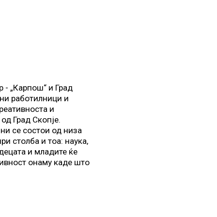
р - „Карпош“ и Град
вни работилници и
реативноста и
од Град Скопје.
ни се состои од низа
и столба и тоа: наука,
 децата и младите ќе
тивност онаму каде што