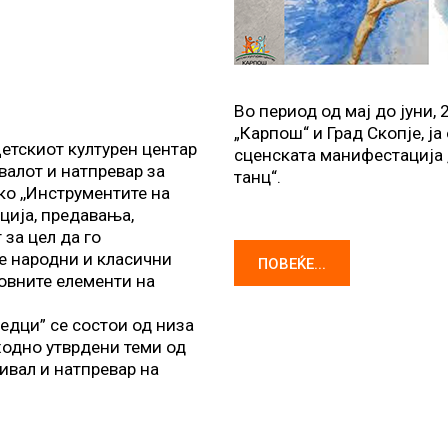
Во период од мај до јуни, 
„Карпош“ и Град Скопје, ј
Детскиот културен центар
сценската манифестација 
валот и натпревар за
танц“.
о ,,Инструментите на
ција, предавања,
за цел да го
е народни и класични
ПОВЕЌЕ...
овните елементи на
едци” се состои од низа
ходно утврдени теми од
ивал и натпревар на