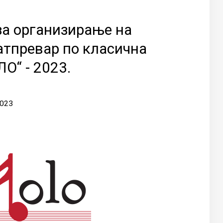
а организирање на
атпревар по класична
О“ - 2023.
2023