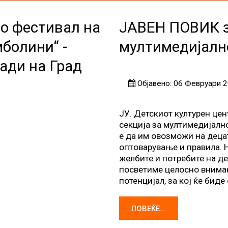
о фестивал на
ЈАВЕН ПОВИК за
мболини“ -
мултимедијалн
ади на Град
Објавено: 06 Февруари 
ЈУ. Детскиот културен цен
секција за мултимедијално
е да им овозможи на децат
оптоварување и правила. 
желбите и потребите на де
посветиме целосно вниман
потенцијал, за кој ќе бид
ПОВЕЌЕ...