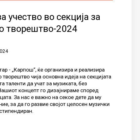
 учество во секција за
о творештво-2024
2024
тар - „Карпош“, ќе организира и реализира
 творештво чија основна идеја на секцијата
а таленти да учат за музиката, без
Нашиот концепт го дизајнираме според
цата. За нас е важно на секое дете да му
ие, за да го развие својот целосен музички
е стипендиран.