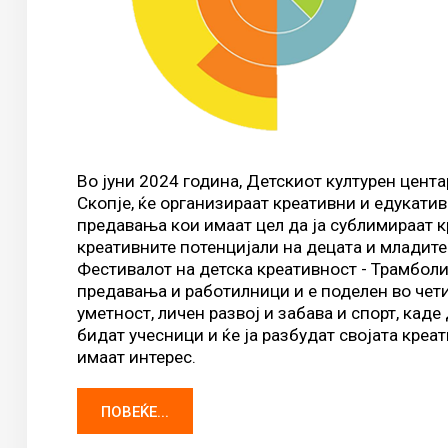
Во јуни 2024 година, Детскиот културен цента
Скопје, ќе организираат креативни и едукати
предaвања кои имаат цел да ја сублимираат к
креативните потенцијали на децата и младите 
Фестивалот на детска креативност - Трамболи
предавања и работилници и е поделен во четир
уметност, личен развој и забава и спорт, каде
бидат учесници и ќе ја разбудат својата креа
имаат интерес.
ПОВЕЌЕ...