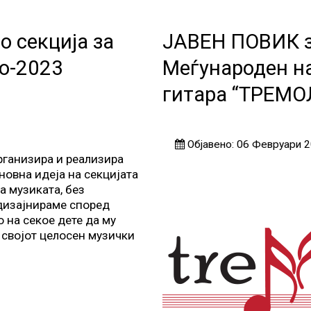
о секција за
ЈАВЕН ПОВИК з
о-2023
Меѓународен н
гитара “ТРЕМОЛ
Објавено: 06 Февруари 
организира и реализира
новна идеја на секцијата
а музиката, без
дизајнираме според
о на секое дете да му
 својот целосен музички