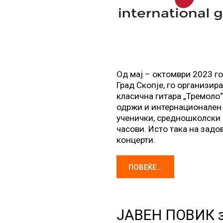
Од мај – октомври 2023 го
Град Скопје, го организир
класична гитара „Тремоло“ 
одржи и интернационален 
ученички, средношколски и
часови. Исто така на задо
концерти.
ПОВЕЌЕ...
и
ЈАВЕН ПОВИК з