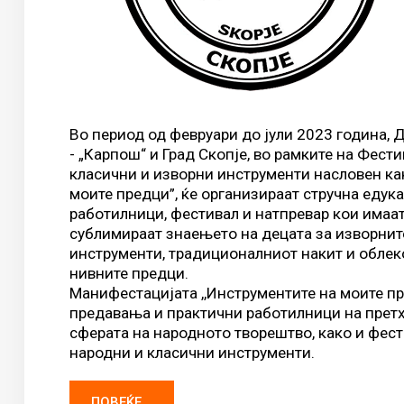
Во период од февруари до јули 2023 година, 
- „Карпош“ и Град Скопје, во рамките на Фести
класични и изворни инструменти насловен как
моите предци”, ќе организираат стручна едука
работилници, фестивал и натпревар кои имаат 
сублимираат знаењето на децата за изворнит
инструменти, традиционалниот накит и облек
нивните предци.
Манифестацијата ,,Инструментите на моите пр
предавања и практични работилници на прет
сферата на народното творештво, како и фест
народни и класични инструменти.
ПОВЕЌЕ...