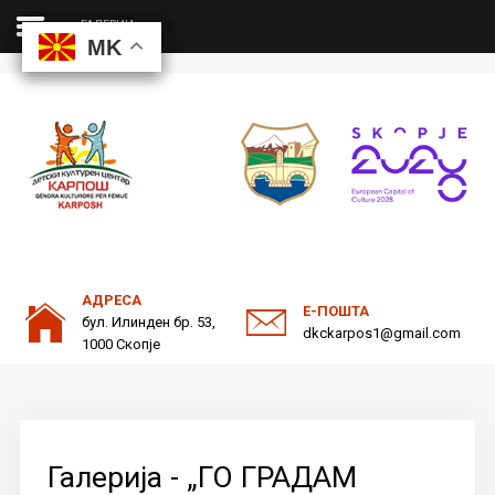
ГАЛЕРИИ
MK
MK
MK
MK
ДКЦ
Пребарајте
на нашата веб страна
ОДНОСИ СО ЈАВНОСТ
АДРЕСА
Е-ПОШТА
бул. Илинден бр. 53,
dkckarpos1@gmail.com
1000 Скопје
Галерија - „ГО ГРАДАМ